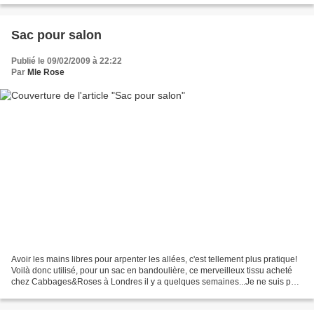
Sac pour salon
Publié le 09/02/2009 à 22:22
Par
Mle Rose
Avoir les mains libres pour arpenter les allées, c'est tellement plus pratique!
Voilà donc utilisé, pour un sac en bandoulière, ce merveilleux tissu acheté
chez Cabbages&Roses à Londres il y a quelques semaines...Je ne suis pas
experte en couture mais...