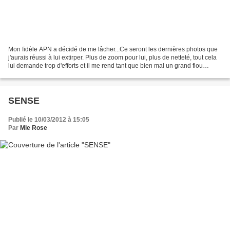
Mon fidèle APN a décidé de me lâcher...Ce seront les dernières photos que
j'aurais réussi à lui extirper. Plus de zoom pour lui, plus de netteté, tout cela
lui demande trop d'efforts et il me rend tant que bien mal un grand flou
artistique... Ceci dit...
SENSE
Publié le 10/03/2012 à 15:05
Par
Mle Rose