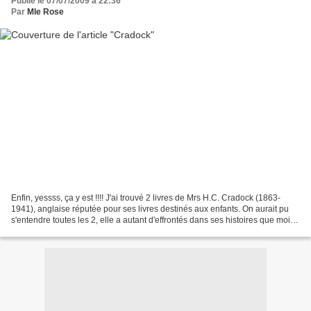
Publié le 07/07/2009 à 22:36
Par
Mle Rose
Enfin, yessss, ça y est !!!! J'ai trouvé 2 livres de Mrs H.C. Cradock (1863-
1941), anglaise réputée pour ses livres destinés aux enfants. On aurait pu
s'entendre toutes les 2, elle a autant d'effrontés dans ses histoires que moi à
la maison. Et je craque...