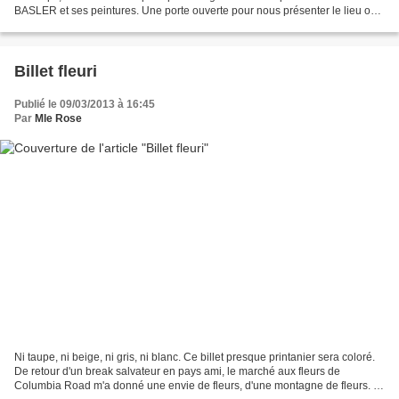
BASLER et ses peintures. Une porte ouverte pour nous présenter le lieu où
elle vit et travaille. Dans...
Billet fleuri
Publié le 09/03/2013 à 16:45
Par
Mle Rose
Ni taupe, ni beige, ni gris, ni blanc. Ce billet presque printanier sera coloré.
De retour d'un break salvateur en pays ami, le marché aux fleurs de
Columbia Road m'a donné une envie de fleurs, d'une montagne de fleurs. * *