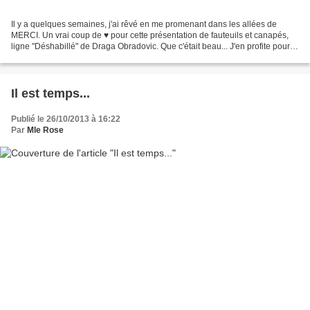
Il y a quelques semaines, j'ai rêvé en me promenant dans les allées de
MERCI. Un vrai coup de ♥ pour cette présentation de fauteuils et canapés,
ligne "Déshabillé" de Draga Obradovic. Que c'était beau... J'en profite pour
vous dire: Merci pour vos petits...
Il est temps...
Publié le 26/10/2013 à 16:22
Par
Mle Rose