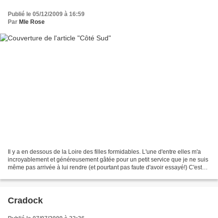
Publié le 05/12/2009 à 16:59
Par
Mle Rose
Il y a en dessous de la Loire des filles formidables. L'une d'entre elles m'a
incroyablement et généreusement gâtée pour un petit service que je ne suis
même pas arrivée à lui rendre (et pourtant pas faute d'avoir essayé!) C'est
une cascade de rouge,...
Cradock