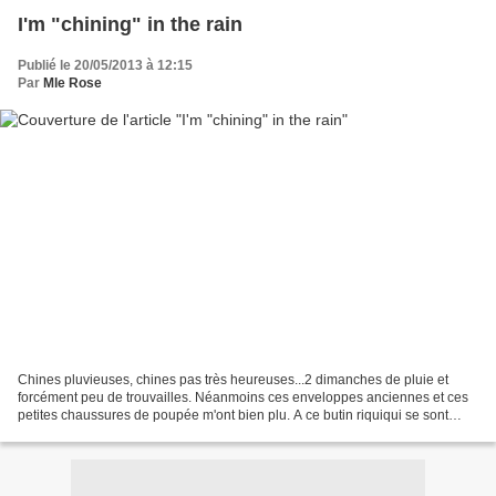
I'm "chining" in the rain
Publié le 20/05/2013 à 12:15
Par
Mle Rose
Chines pluvieuses, chines pas très heureuses...2 dimanches de pluie et
forcément peu de trouvailles. Néanmoins ces enveloppes anciennes et ces
petites chaussures de poupée m'ont bien plu. A ce butin riquiqui se sont
ajoutés une toile à 0.50 cts et un...