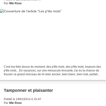
Par
Mle Rose
C'est ma folie douce du moment: des p'tits mots, des p'tits mots, toujours des
p'tits mots... En vacances, sur une minuscule brocante, j'ai eu la chance de
trouver ce grand morceau de lin bien ancien, bien blanc, bien mat, parfait
pour déposer en vrac...
Tamponner et plaisanter
Publié le 19/01/2014 à 15:47
Par
Mle Rose