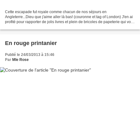
Cette escapade fut royale comme chacun de nos séjours en
Angleterre...Dieu que j'aime aller là bas! (couronne et tag of London) J'en ai
profité pour rapporter de jolis livres et plein de bricoles de papeterie qui vont
tomber à pic pour les fêtes de fin...
En rouge printanier
Publié le 24/03/2013 à 15:46
Par
Mle Rose