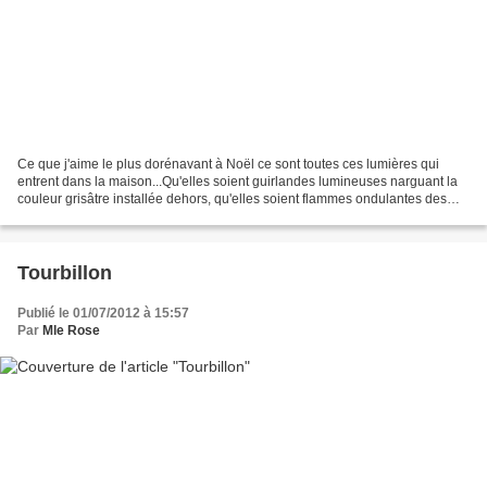
Ce que j'aime le plus dorénavant à Noël ce sont toutes ces lumières qui
entrent dans la maison...Qu'elles soient guirlandes lumineuses narguant la
couleur grisâtre installée dehors, qu'elles soient flammes ondulantes des
bougies allumées ou petites attentions...
Tourbillon
Publié le 01/07/2012 à 15:57
Par
Mle Rose