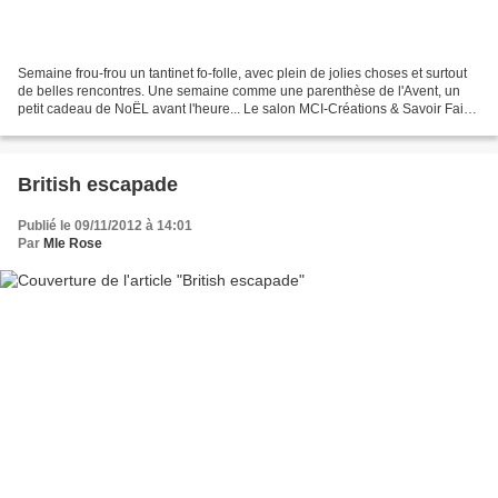
Semaine frou-frou un tantinet fo-folle, avec plein de jolies choses et surtout
de belles rencontres. Une semaine comme une parenthèse de l'Avent, un
petit cadeau de NoËL avant l'heure... Le salon MCI-Créations & Savoir Faire
pour commencer avec comme...
British escapade
Publié le 09/11/2012 à 14:01
Par
Mle Rose