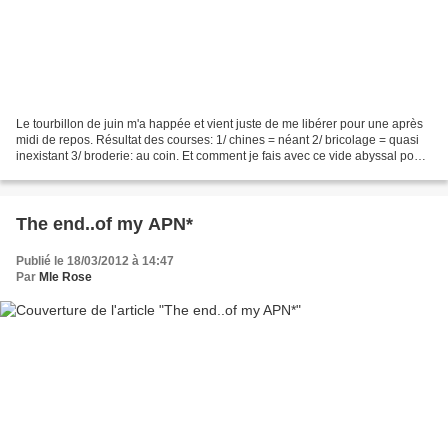
Le tourbillon de juin m'a happée et vient juste de me libérer pour une après
midi de repos. Résultat des courses: 1/ chines = néant 2/ bricolage = quasi
inexistant 3/ broderie: au coin. Et comment je fais avec ce vide abyssal pour
faire un petit billet...
The end..of my APN*
Publié le 18/03/2012 à 14:47
Par
Mle Rose