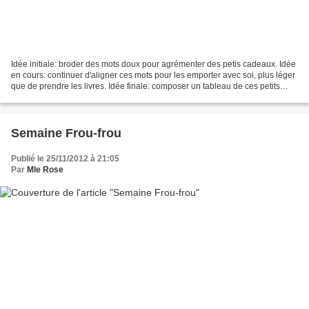
Idée initiale: broder des mots doux pour agrémenter des petis cadeaux. Idée
en cours: continuer d'aligner ces mots pour les emporter avec soi, plus léger
que de prendre les livres. Idée finale: composer un tableau de ces petits
mots et déposer le tout...
Semaine Frou-frou
Publié le 25/11/2012 à 21:05
Par
Mle Rose