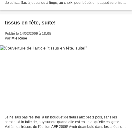
de colis... Sac à jouets ou à linge, au choix, pour bébé, un paquet surprise
pour maman Quant à moi...Trop...
tissus en fête, suite!
Publié le 14/02/2009 à 18:05
Par
Mle Rose
Je ne sais pas résister: à un bouquet de fleurs aux petits pois, sans les
carottes à la toile de jouy surtout quand elle est en lin et qu'elle est grise...
Voilà mes trésors de l'édition AEF 2009! Avoir déambulé dans les allées en
sa compagnie, avoir...