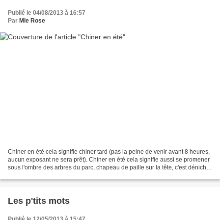
Publié le 04/08/2013 à 16:57
Par
Mle Rose
Chiner en été cela signifie chiner tard (pas la peine de venir avant 8 heures,
aucun exposant ne sera prêt). Chiner en été cela signifie aussi se promener
sous l'ombre des arbres du parc, chapeau de paille sur la tête, c'est dénicher
des tous petits prix,...
Les p'tits mots
Publié le 12/05/2013 à 15:47