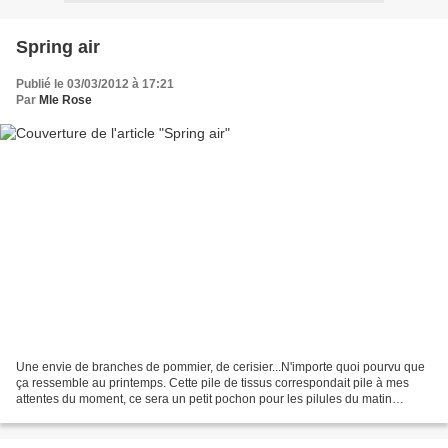
Spring air
Publié le 03/03/2012 à 17:21
Par
Mle Rose
Une envie de branches de pommier, de cerisier...N'importe quoi pourvu que
ça ressemble au printemps. Cette pile de tissus correspondait pile à mes
attentes du moment, ce sera un petit pochon pour les pilules du matin
(aucun rapport avec le printemps en...