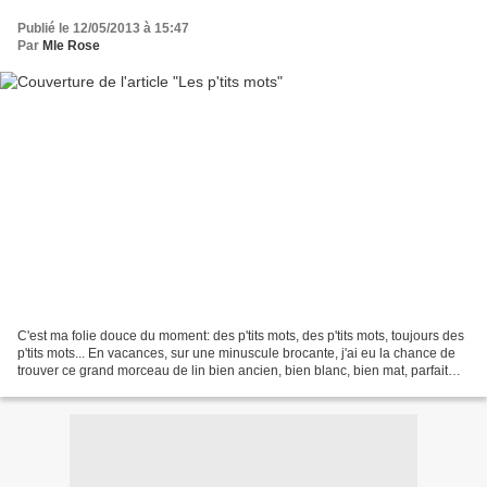
Publié le 12/05/2013 à 15:47
Par
Mle Rose
C'est ma folie douce du moment: des p'tits mots, des p'tits mots, toujours des
p'tits mots... En vacances, sur une minuscule brocante, j'ai eu la chance de
trouver ce grand morceau de lin bien ancien, bien blanc, bien mat, parfait
pour déposer en vrac...