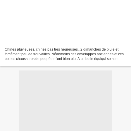
Chines pluvieuses, chines pas très heureuses...2 dimanches de pluie et
forcément peu de trouvailles. Néanmoins ces enveloppes anciennes et ces
petites chaussures de poupée m'ont bien plu. A ce butin riquiqui se sont
ajoutés une toile à 0.50 cts et un...