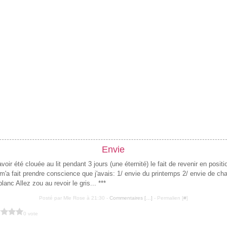
Envie
voir été clouée au lit pendant 3 jours (une éternité) le fait de revenir en posit
m'a fait prendre conscience que j'avais: 1/ envie du printemps 2/ envie de c
blanc Allez zou au revoir le gris... ***
Posté par Mle Rose à 21:30 -
Commentaires [
…
]
- Permalien [
#
]
0 vote