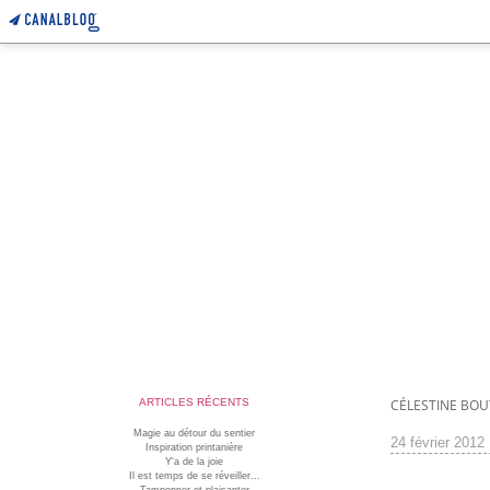
ARTICLES RÉCENTS
CÉLESTINE BO
Magie au détour du sentier
24 février 2012
Inspiration printanière
Y'a de la joie
Il est temps de se réveiller...