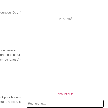
dent de l'être. *
Publicité
t de devenir ch
eant sa couleur,
om de la rose" t
RECHERCHE
nt pour la derni
es). J'ai beau a