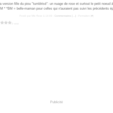
a version fille du piou "tumblrisé": un nuage de rose et surtout le petit noeud à
M * *BM = belle-maman pour celles qui n'auraient pas suivi les précédents ép
Posté par Mle Rose à 14:09 -
Commentaires [
…
]
- Permalien [
#
]
0 vote
Publicité