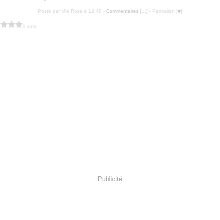
Posté par Mle Rose à 12:48 -
Commentaires [
…
]
- Permalien [
#
]
0 vote
Publicité