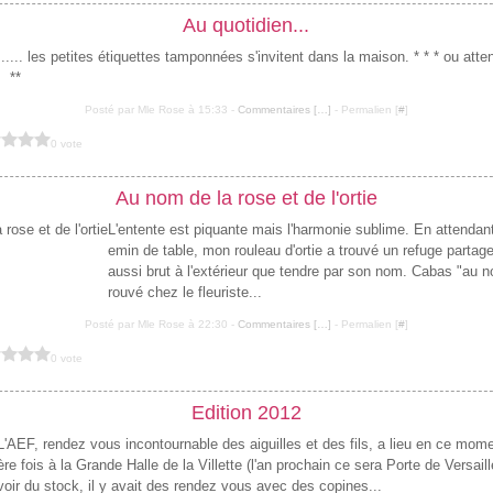
Au quotidien...
... les petites étiquettes tamponnées s'invitent dans la maison. * * * ou atten
**
Posté par Mle Rose à 15:33 -
Commentaires [
…
]
- Permalien [
#
]
0 vote
Au nom de la rose et de l'ortie
L'entente est piquante mais l'harmonie sublime. En attendan
emin de table, mon rouleau d'ortie a trouvé un refuge partag
aussi brut à l'extérieur que tendre par son nom. Cabas "au n
rouvé chez le fleuriste...
Posté par Mle Rose à 22:30 -
Commentaires [
…
]
- Permalien [
#
]
0 vote
Edition 2012
L'AEF, rendez vous incontournable des aiguilles et des fils, a lieu en ce mome
ère fois à la Grande Halle de la Villette (l'an prochain ce sera Porte de Versaill
voir du stock, il y avait des rendez vous avec des copines...