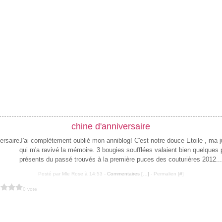
chine d'anniversaire
J'ai complètement oublié mon anniblog! C'est notre douce Etoile , ma j
qui m'a ravivé la mémoire. 3 bougies soufflées valaient bien quelques 
présents du passé trouvés à la première puces des couturières 2012...
Posté par Mle Rose à 14:53 -
Commentaires [
…
]
- Permalien [
#
]
0 vote