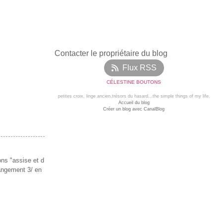
Contacter le propriétaire du blog
Flux RSS
CÉLESTINE BOUTONS
petites croix, linge ancien,trésors du hasard...the simple things of my life.
Accueil du blog
Créer un blog avec CanalBlog
ions "assise et d
hangement 3/ en