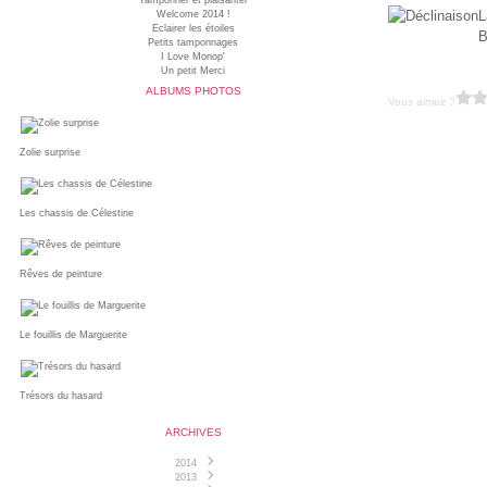
Tamponner et plaisanter
L
Welcome 2014 !
Eclairer les étoiles
B
Petits tamponnages
I Love Monop'
Un petit Merci
ALBUMS PHOTOS
Vous aimez ?
Zolie surprise
Les chassis de Célestine
Rêves de peinture
Le fouillis de Marguerite
Trésors du hasard
ARCHIVES
2014
2013
Juin
(1)