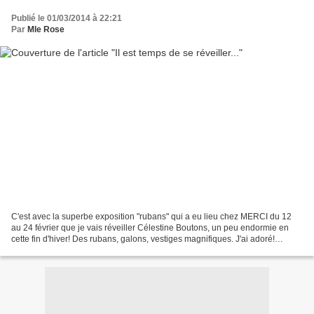
Publié le 01/03/2014 à 22:21
Par
Mle Rose
C'est avec la superbe exposition "rubans" qui a eu lieu chez MERCI du 12
au 24 février que je vais réveiller Célestine Boutons, un peu endormie en
cette fin d'hiver! Des rubans, galons, vestiges magnifiques. J'ai adoré!
Feuilleter avec les gants blancs...