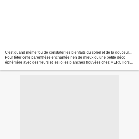
C'est quand même fou de constater les bienfaits du soleil et de la douceur...
Pour fêter cette parenthèse enchantée rien de mieux qu'une petite déco
éphémère avec des fleurs et les jolies planches trouvées chez MERCI lors
de l'exposition RUBANS. Juste...