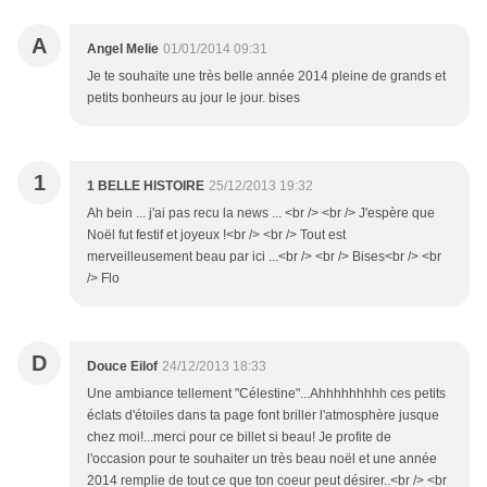
A
Angel Melie
01/01/2014 09:31
Je te souhaite une très belle année 2014 pleine de grands et
petits bonheurs au jour le jour. bises
1
1 BELLE HISTOIRE
25/12/2013 19:32
Ah bein ... j'ai pas recu la news ... <br /> <br /> J'espère que
Noël fut festif et joyeux !<br /> <br /> Tout est
merveilleusement beau par ici ...<br /> <br /> Bises<br /> <br
/> Flo
D
Douce Eilof
24/12/2013 18:33
Une ambiance tellement "Célestine"...Ahhhhhhhhh ces petits
éclats d'étoiles dans ta page font briller l'atmosphère jusque
chez moi!...merci pour ce billet si beau! Je profite de
l'occasion pour te souhaiter un très beau noël et une année
2014 remplie de tout ce que ton coeur peut désirer..<br /> <br