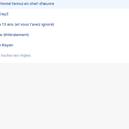
nsformé l’ennui en chef-d’œuvre
 DayZ
 a 13 ans (et vous l'avez ignoré)
e (littéralement)
im Rayan
 toutes les règles
s les jeux vidéo
us choquant de Rockstar ? - Le scandale BULLY
e plus moche de Steam
du RÊVE tourne au CAUCHEMAR
pendant 8 heures
it… à tort
umiliés par un jeu vidéo