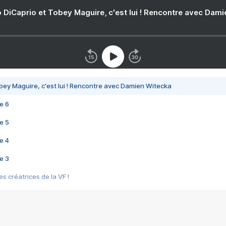
 DiCaprio et Tobey Maguire, c'est lui ! Rencontre avec Dam
bey Maguire, c'est lui ! Rencontre avec Damien Witecka
e 6
e 5
e 4
e 3
s créatrices de la VF !
e 2
e 1