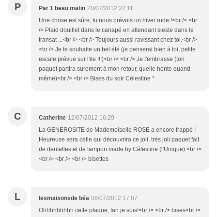
P
Par 1 beau matin
20/07/2012 22:11
Une chose est sûre, tu nous prévois un hiver rude !<br /> <br
/> Plaid douillet dans le canapé en attendant sieste dans le
transat ...<br /> <br /> Toujours aussi ravissant chez toi.<br />
<br /> Je te souhaite un bel été (je penserai bien à toi, petite
escale prévue sur l'ile !!!)<br /> <br /> Je t'embrasse (ton
paquet partira surement à mon retour, quelle honte quand
même)<br /> <br /> Bises du soir Célestine *
C
Catherine
12/07/2012 16:29
La GENEROSITE de Mademoiselle ROSE a encore frappé !
Heureuse sera celle qui découvrira ce joli, très joli paquet fait
de dentelles et de tampon made by Célestine (l'Unique).<br />
<br /> <br /> <br /> bisettes
L
lesmaisonsde béa
08/07/2012 17:07
Ohhhhhhhhh cette plaque, fan je suis!<br /> <br /> bises<br />