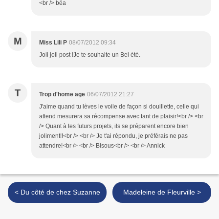
<br /> béa
M
Miss Lili P
08/07/2012 09:34
Joli joli post !Je te souhaite un Bel été.
T
Trop d'home age
06/07/2012 21:27
J'aime quand tu lèves le voile de façon si douillette, celle qui
attend mesurera sa récompense avec tant de plaisir!<br /> <br
/> Quant à tes futurs projets, ils se préparent encore bien
joliment!!<br /> <br /> Je t'ai répondu, je préférais ne pas
attendre!<br /> <br /> Bisous<br /> <br /> Annick
< Du côté de chez Suzanne
Madeleine de Fleurville >