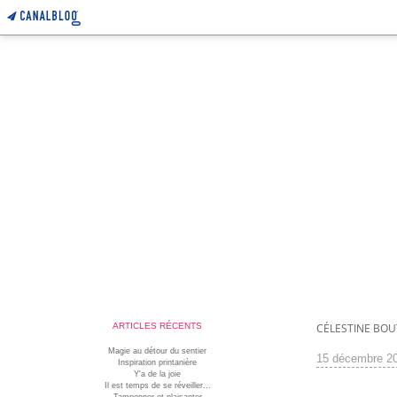
ARTICLES RÉCENTS
CÉLESTINE BO
Magie au détour du sentier
15 décembre 2
Inspiration printanière
Y'a de la joie
Il est temps de se réveiller...