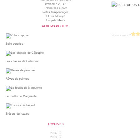
Tamponner et plaisanter
Welcome 2014 !
Eclairer les étoiles
Petits tamponnages
I Love Monop'
Un petit Merci
ALBUMS PHOTOS
Vous aimez ?
Zolie surprise
Les chassis de Célestine
Rêves de peinture
Le fouillis de Marguerite
Trésors du hasard
ARCHIVES
2014
2013
Juin
(1)