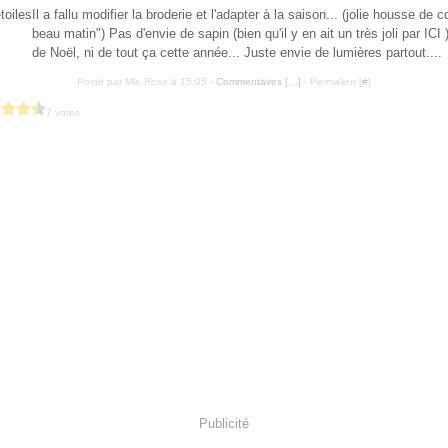
Il a fallu modifier la broderie et l'adapter à la saison... (jolie housse de 
beau matin") Pas d'envie de sapin (bien qu'il y en ait un très joli par ICI 
de Noël, ni de tout ça cette année... Juste envie de lumières partout....
Posté par Mle Rose à 15:05 -
Commentaires [
…
]
- Permalien [
#
]
7 votes
Publicité