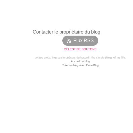
Contacter le propriétaire du blog
Flux RSS
CÉLESTINE BOUTONS
petites croix, linge ancien,trésors du hasard...the simple things of my life.
Accueil du blog
Créer un blog avec CanalBlog