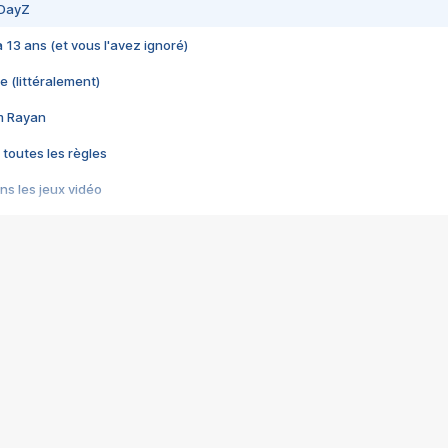
 DayZ
 a 13 ans (et vous l'avez ignoré)
e (littéralement)
im Rayan
 toutes les règles
s les jeux vidéo
us choquant de Rockstar ? - Le scandale BULLY
e plus moche de Steam
du RÊVE tourne au CAUCHEMAR
pendant 8 heures
it… à tort
umiliés par un jeu vidéo
ire - Final Fantasy 8