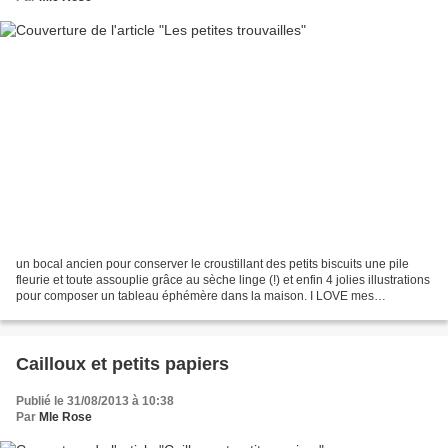
un bocal ancien pour conserver le croustillant des petits biscuits une pile
fleurie et toute assouplie grâce au sèche linge (!) et enfin 4 jolies illustrations
pour composer un tableau éphémère dans la maison. I LOVE mes
trouvailles. ♥♥♥
Cailloux et petits papiers
Publié le 31/08/2013 à 10:38
Par
Mle Rose