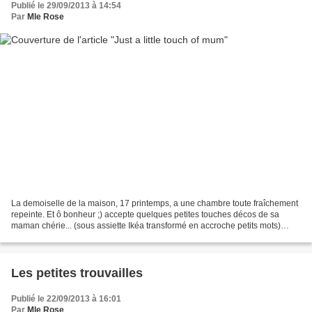
Publié le 29/09/2013 à 14:54
Par
Mle Rose
La demoiselle de la maison, 17 printemps, a une chambre toute fraîchement
repeinte. Et ô bonheur ;) accepte quelques petites touches décos de sa
maman chérie... (sous assiette Ikéa transformé en accroche petits mots)
Pffff....je m'amuse trop bien dans...
Les petites trouvailles
Publié le 22/09/2013 à 16:01
Par
Mle Rose