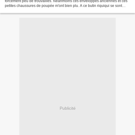
forcément peu de trouvailles. Néanmoins ces enveloppes anciennes et ces
petites chaussures de poupée m'ont bien plu. A ce butin riquiqui se sont
ajoutés une toile à 0.50 cts et un...
Publicité