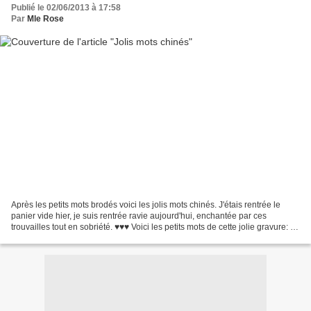
Publié le 02/06/2013 à 17:58
Par
Mle Rose
Après les petits mots brodés voici les jolis mots chinés. J'étais rentrée le
panier vide hier, je suis rentrée ravie aujourd'hui, enchantée par ces
trouvailles tout en sobriété. ♥♥♥ Voici les petits mots de cette jolie gravure: «
A nos amis Mr et Mme...