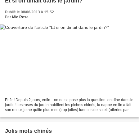
Et si on dinait dans le jardin?
Publié le 08/06/2013 à 15:52
Par
Mle Rose
Enfin! Depuis 2 jours, enfin... on ne se pose plus la question: on dîne dans le
jardin! Les roses du jardin habillent les pichets chinés, la nappe en lin a fait
son retour, je ne quitte plus mes (trop jolies) lunettes de soleil (offertes par
mari chéri),...
Jolis mots chinés