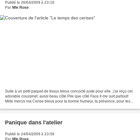
Publié le 26/04/2009 à 23:16
Par
Mle Rose
Suite à un petit paquet de tissus bleus concocté juste pour elle , j'ai reçu cet
adorable coussinet. aussi beau côté Pile que côté Face Il me suit partout!
Mille mercis ma Cerise bleue pour ta bonne humeur, ta présence, pour tes
billets qui nous font...
Panique dans l'atelier
Publié le 24/04/2009 à 23:58
Par
Mle Rose