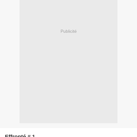
Publicité
Effronté # 1