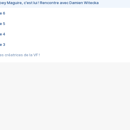
bey Maguire, c'est lui ! Rencontre avec Damien Witecka
e 6
e 5
e 4
e 3
s créatrices de la VF !
e 2
e 1
e Mektoub My Love arrive enfin ! Rencontre avec Shaïn Boumedine et Sal
i : après Toni en famille
elle réalise le bouleversant Dites lui que je l'aime
ais ! Rencontre autour de Vie privée de Rebecca Zlotowski
 de Marguerite, Grave... Rencontre avec Ella Rumpf