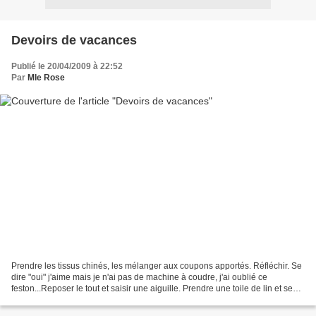
Devoirs de vacances
Publié le 20/04/2009 à 22:52
Par
Mle Rose
Prendre les tissus chinés, les mélanger aux coupons apportés. Réfléchir. Se
dire "oui" j'aime mais je n'ai pas de machine à coudre, j'ai oublié ce
feston...Reposer le tout et saisir une aiguille. Prendre une toile de lin et se
laisser emporter par la...