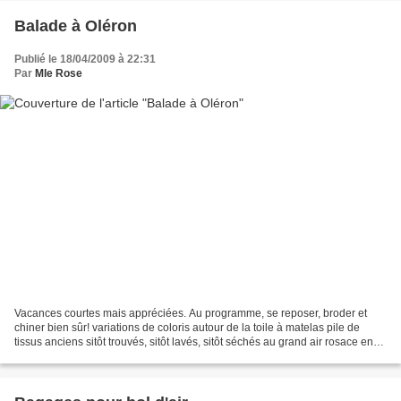
Balade à Oléron
Publié le 18/04/2009 à 22:31
Par
Mle Rose
Vacances courtes mais appréciées. Au programme, se reposer, broder et
chiner bien sûr! variations de coloris autour de la toile à matelas pile de
tissus anciens sitôt trouvés, sitôt lavés, sitôt séchés au grand air rosace en
bois grisé, cassée mais si...