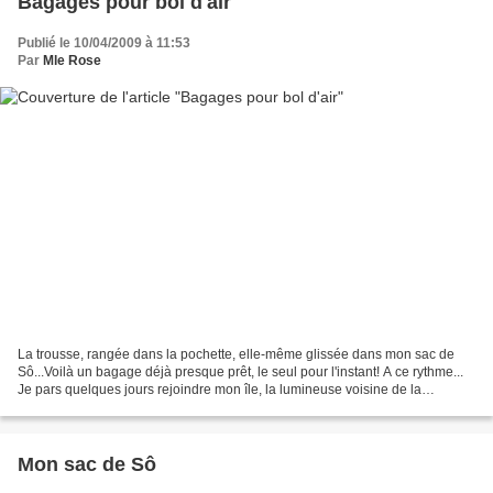
Bagages pour bol d'air
Publié le 10/04/2009 à 11:53
Par
Mle Rose
La trousse, rangée dans la pochette, elle-même glissée dans mon sac de
Sô...Voilà un bagage déjà presque prêt, le seul pour l'instant! A ce rythme...
Je pars quelques jours rejoindre mon île, la lumineuse voisine de la
blanche... A très vite! ***
Mon sac de Sô