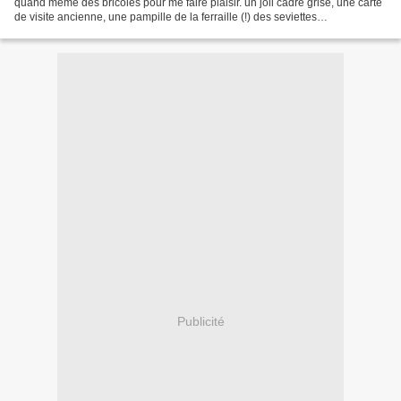
quand même des bricoles pour me faire plaisir. un joli cadre grisé, une carte
de visite ancienne, une pampille de la ferraille (!) des seviettes
monogrammées et de la toile à...
Publicité