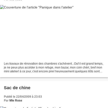
Les travaux de rénovation des chambres s'achèvent...Ouf il est grand temps,
je ne peux plus accéder à mon refuge, mon bazar, mon coin chéri, bref mon
mini atelier! à ce jour, c'est encore pire! heureusement quelques ilôts sont
protégés... Il faut dorénavant...
Sac de chine
Publié le 22/04/2009 à 23:03
Par
Mle Rose