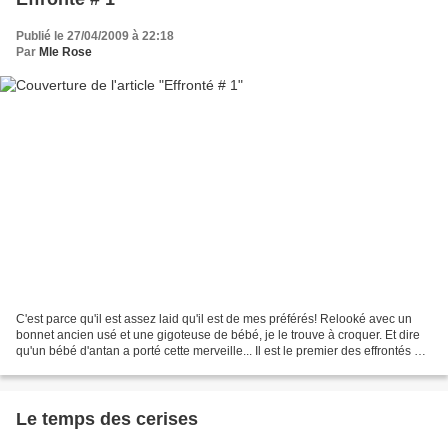
Publié le 27/04/2009 à 22:18
Par
Mle Rose
C'est parce qu'il est assez laid qu'il est de mes préférés! Relooké avec un
bonnet ancien usé et une gigoteuse de bébé, je le trouve à croquer. Et dire
qu'un bébé d'antan a porté cette merveille... Il est le premier des effrontés à
poser son popotin sur...
Le temps des cerises