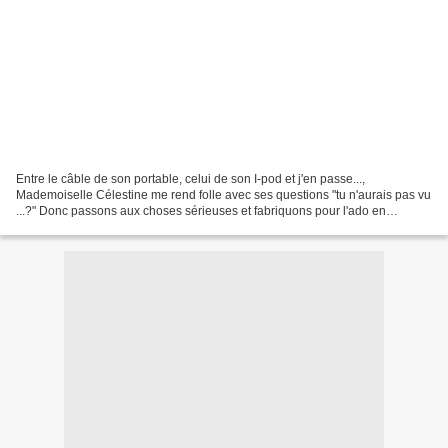
Entre le câble de son portable, celui de son I-pod et j'en passe...,
Mademoiselle Célestine me rend folle avec ses questions "tu n'aurais pas vu
...?" Donc passons aux choses sérieuses et fabriquons pour l'ado en
question une pochette pour CENTRALISER,...