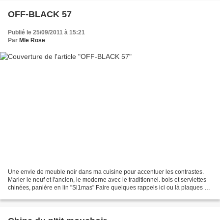
OFF-BLACK 57
Publié le 25/09/2011 à 15:21
Par
Mle Rose
Une envie de meuble noir dans ma cuisine pour accentuer les contrastes.
Marier le neuf et l'ancien, le moderne avec le traditionnel. bols et serviettes
chinées, panière en lin "Si1mas" Faire quelques rappels ici ou là plaques en
ardoise trouvées chez...