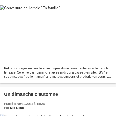
Petits bricolages en famille entrecoupés d'une tasse de thé au soleil, sur la
terrasse. Sérénité d'un dimanche après midi qui a passé bien vite... BM* et
ses pinceaux (*belle maman) and me aux tampons et broderie (en cours...)
pour un bel échange. Avant...
Un dimanche d'automne
Publié le 09/10/2011 à 15:26
Par
Mle Rose