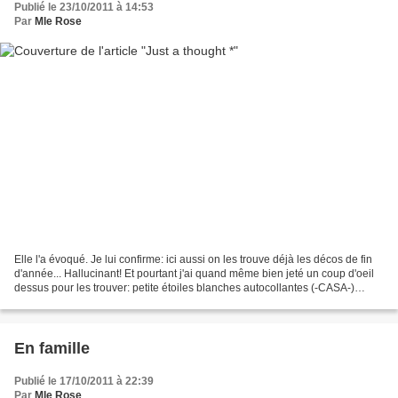
Publié le 23/10/2011 à 14:53
Par
Mle Rose
Elle l'a évoqué. Je lui confirme: ici aussi on les trouve déjà les décos de fin
d'année... Hallucinant! Et pourtant j'ai quand même bien jeté un coup d'oeil
dessus pour les trouver: petite étoiles blanches autocollantes (-CASA-)
vendues blanc-uni et customisées...
En famille
Publié le 17/10/2011 à 22:39
Par
Mle Rose