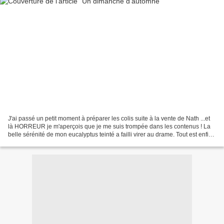
J'ai passé un petit moment à préparer les colis suite à la vente de Nath ...et
là HORREUR je m'aperçois que je me suis trompée dans les contenus ! La
belle sérénité de mon eucalyptus teinté a failli virer au drame. Tout est enfin
rectifié... L'idée de...