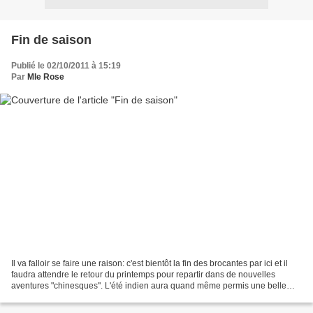
Fin de saison
Publié le 02/10/2011 à 15:19
Par
Mle Rose
Il va falloir se faire une raison: c'est bientôt la fin des brocantes par ici et il
faudra attendre le retour du printemps pour repartir dans de nouvelles
aventures "chinesques". L'été indien aura quand même permis une belle
arrière saison. Avec tout...