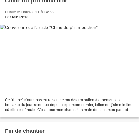
Chine du p'tit mouchoir
Publié le 18/09/2011 à 14:38
Par
Mle Rose
Ce "rhube" n'aura pas eu raison de ma détermination à arpenter cette
brocante du jour, attendue depuis septembre dernier, tellement j'aime le lieu
où elle se déroule. C'est donc mon chariot à la main droite et mon paquet de
mouchoirs dans la main gauche...
Fin de chantier