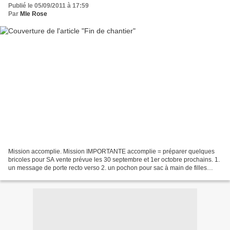
Publié le 05/09/2011 à 17:59
Par
Mle Rose
Mission accomplie. Mission IMPORTANTE accomplie = préparer quelques
bricoles pour SA vente prévue les 30 septembre et 1er octobre prochains. 1.
un message de porte recto verso 2. un pochon pour sac à main de filles
recto: broderie sur torchon chiné verso:...