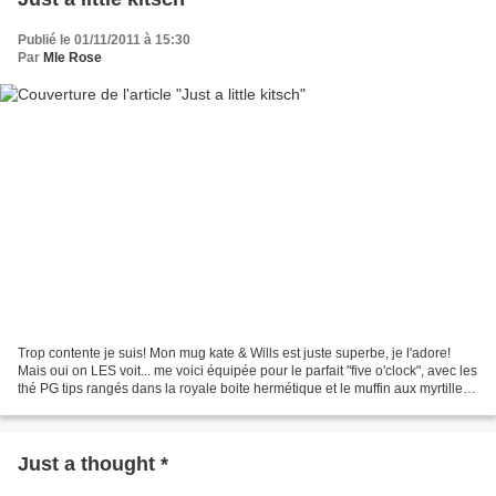
Publié le 01/11/2011 à 15:30
Par
Mle Rose
Trop contente je suis! Mon mug kate & Wills est juste superbe, je l'adore!
Mais oui on LES voit... me voici équipée pour le parfait "five o'clock", avec les
thé PG tips rangés dans la royale boite hermétique et le muffin aux myrtilles.
Et au cas où une...
Just a thought *