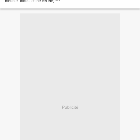
meuble "indus" chiné cet été) ***
Publicité