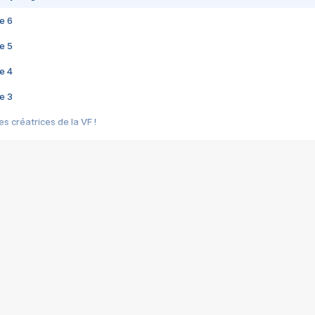
e 6
e 5
e 4
e 3
s créatrices de la VF !
e 2
e 1
e Mektoub My Love arrive enfin ! Rencontre avec Shaïn Boumedine et Sal
i : après Toni en famille
elle réalise le bouleversant Dites lui que je l'aime
ais ! Rencontre autour de Vie privée de Rebecca Zlotowski
 de Marguerite, Grave... Rencontre avec Ella Rumpf