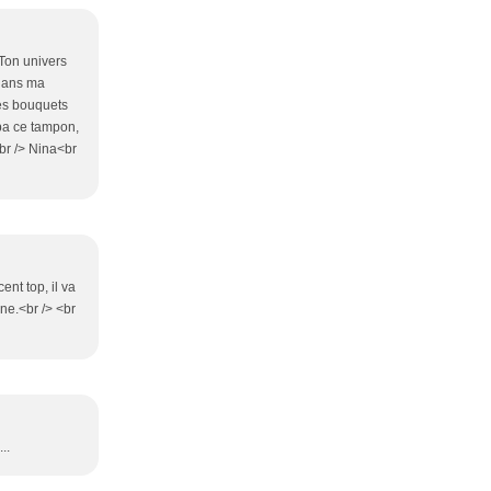
 Ton univers
 dans ma
des bouquets
mpa ce tampon,
br /> Nina<br
ent top, il va
tine.<br /> <br
..