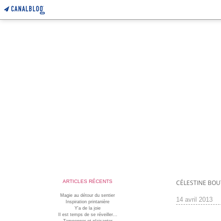
ARTICLES RÉCENTS
CÉLESTINE BO
Magie au détour du sentier
14 avril 2013
Inspiration printanière
Y'a de la joie
Il est temps de se réveiller...