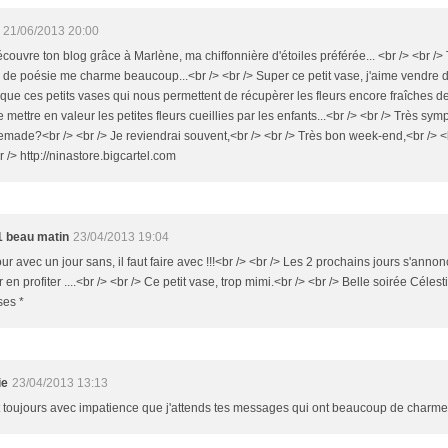
21/06/2013 20:00
couvre ton blog grâce à Marlène, ma chiffonnière d'étoiles préférée... <br /> <br />
n de poésie me charme beaucoup...<br /> <br /> Super ce petit vase, j'aime vendre
ique ces petits vases qui nous permettent de récupèrer les fleurs encore fraîches 
 mettre en valeur les petites fleurs cueillies par les enfants...<br /> <br /> Très sy
made?<br /> <br /> Je reviendrai souvent,<br /> <br /> Très bon week-end,<br /> <
r /> http://ninastore.bigcartel.com
1 beau matin
23/04/2013 19:04
ur avec un jour sans, il faut faire avec !!!<br /> <br /> Les 2 prochains jours s'annonc
ir en profiter ....<br /> <br /> Ce petit vase, trop mimi.<br /> <br /> Belle soirée Céles
ses *
ie
23/04/2013 13:13
t toujours avec impatience que j'attends tes messages qui ont beaucoup de charme.