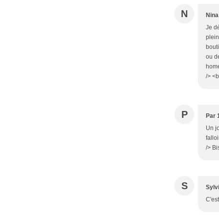
N
Nina
Je dé
plei
bout
ou de
home
/> <b
P
Par 
Un jo
fallo
/> Bi
S
Sylv
C'es