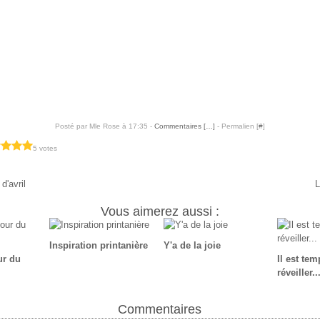
Posté par Mle Rose à 17:35 -
Commentaires [
…
]
- Permalien [
#
]
5 votes
d'avril
L
Vous aimerez aussi :
Inspiration printanière
Y'a de la joie
ur du
Il est te
réveiller..
Commentaires