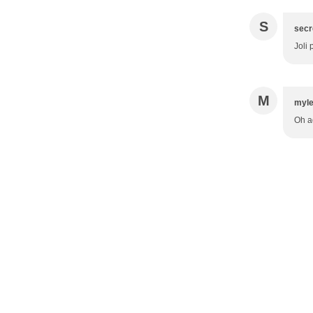
S
secr
Joli 
M
myle
Oh a