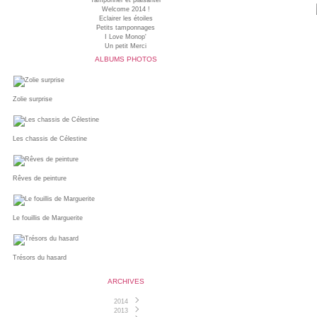
Tamponner et plaisanter
Welcome 2014 !
Eclairer les étoiles
Petits tamponnages
I Love Monop'
Un petit Merci
ALBUMS PHOTOS
Zolie surprise
Les chassis de Célestine
Rêves de peinture
Le fouillis de Marguerite
Trésors du hasard
ARCHIVES
2014
2013
Juin
(1)