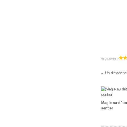
Vous aimez ?
Un dimanche 
Magie au déto
sentier