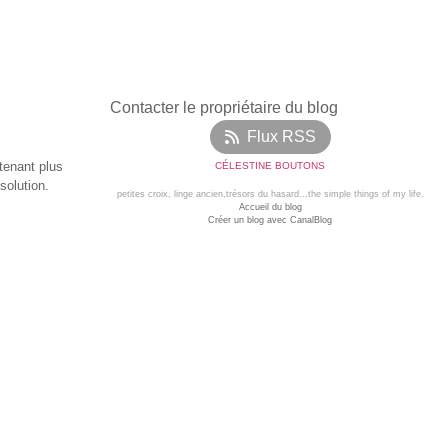
Contacter le propriétaire du blog
Flux RSS
ntenant plus
CÉLESTINE BOUTONS
solution.
petites croix, linge ancien,trésors du hasard...the simple things of my life.
Accueil du blog
Créer un blog avec CanalBlog