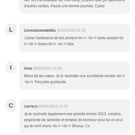
lien vers ta boutique sur mon blog, j'espère que ça t'apportera
d'autres ventes. Passe une bonne journée. Camii
L
Lesmaisonsdebéa
11/01/2013 01:33
J'aime l'ambiance de tes photos!<br /> <br /> belle année!<br
/> <br /> bises<br /> <br /> béa
I
irma
09/01/2013 21:43
Merci de tes vœux. Je te souhaite une excellente année.<br />
<br /> Très jolie guirlande.
C
carreco
06/01/2013 17:25
Je te souhaite également une grande année 2013, créative,
empreinte de sérénité et remplie de bonheur pour toi et ceux
qui te sont chers.<br /> <br /> Bisous. Co