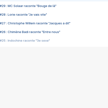
#29 : MC Solaar raconte "Bouge de là"
28 : Lorie raconte "Je vais vite"
#27 : Christophe Willem raconte "Jacques a dit"
#26 : Chimène Badi raconte "Entre nous"
#25 : Indochine raconte "3e sexe"
#24 : Zaho raconte "C'est chelou"
#23 : Patrick Bruel raconte "Au café des délices"
#22 : Kyo raconte "Le chemin"
#21 : Nolwenn Leroy raconte "Cassé"
#20 : Patrick Hernandez raconte "Born to be alive"
#19 : Lorie raconte "Près de moi"
#18 : Michael Jones raconte "A nos actes manqués" (avec Jean-Jacque