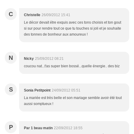
C
Christelle
26/09/2012 15:41
Le décor devait étre exquis avec ces tons choisis et ton gout
si sur pour rendre tout ce que tu touches si joli et je souhaite
des tonnes de bonheur aux amoureux !
N
Nicky
25/09/2012 08:21
coucou nat...t'as super bien bossé...quelle énergie.. des biz
S
Sonia Petitpoint
24/09/2012 05:51
La mariée est très belle et son mariage semble avoir été tout
aussi somptueux !
P
Par 1 beau matin
22/09/2012 18:55