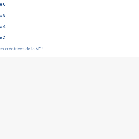
e 6
e 5
e 4
e 3
s créatrices de la VF !
e 2
e 1
e Mektoub My Love arrive enfin ! Rencontre avec Shaïn Boumedine et Sal
i : après Toni en famille
elle réalise le bouleversant Dites lui que je l'aime
ais ! Rencontre autour de Vie privée de Rebecca Zlotowski
 de Marguerite, Grave... Rencontre avec Ella Rumpf
 Les Rêveurs, un film intime sur la santé mentale