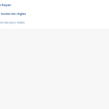
im Rayan
 toutes les règles
s les jeux vidéo
us choquant de Rockstar ? - Le scandale BULLY
e plus moche de Steam
du RÊVE tourne au CAUCHEMAR
pendant 8 heures
it… à tort
umiliés par un jeu vidéo
ire - Final Fantasy 8
ti un empire - Age of Empires
story DOFUS