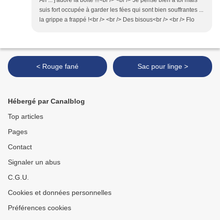
Ah ... j'adore la boite !!!<br /> <br /> Je pense bien à toi mais
suis fort occupée à garder les fées qui sont bien souffrantes ...
la grippe a frappé !<br /> <br /> Des bisous<br /> <br /> Flo
< Rouge fané
Sac pour linge >
Hébergé par Canalblog
Top articles
Pages
Contact
Signaler un abus
C.G.U.
Cookies et données personnelles
Préférences cookies