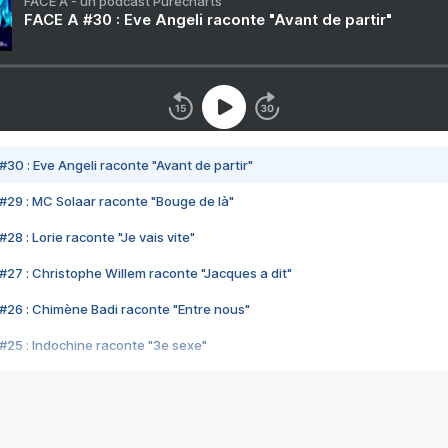
FACE A - un podcast Purecharts
FACE A #30 : Eve Angeli raconte "Avant de partir"
#30 : Eve Angeli raconte "Avant de partir"
#29 : MC Solaar raconte "Bouge de là"
28 : Lorie raconte "Je vais vite"
#27 : Christophe Willem raconte "Jacques a dit"
#26 : Chimène Badi raconte "Entre nous"
#25 : Indochine raconte "3e sexe"
#24 : Zaho raconte "C'est chelou"
#23 : Patrick Bruel raconte "Au café des délices"