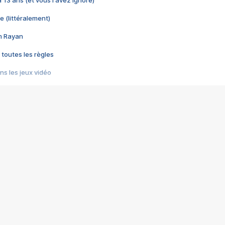
 a 13 ans (et vous l'avez ignoré)
e (littéralement)
im Rayan
 toutes les règles
s les jeux vidéo
us choquant de Rockstar ? - Le scandale BULLY
e plus moche de Steam
du RÊVE tourne au CAUCHEMAR
pendant 8 heures
it… à tort
umiliés par un jeu vidéo
ire - Final Fantasy 8
ti un empire - Age of Empires