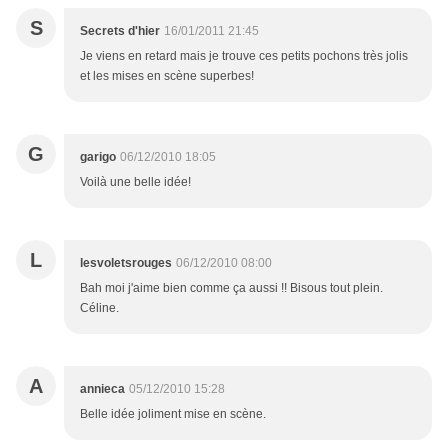
S
Secrets d'hier
16/01/2011 21:45
Je viens en retard mais je trouve ces petits pochons très jolis
et les mises en scène superbes!
G
garigo
06/12/2010 18:05
Voilà une belle idée!
L
lesvoletsrouges
06/12/2010 08:00
Bah moi j'aime bien comme ça aussi !! Bisous tout plein.
Céline.
A
annieca
05/12/2010 15:28
Belle idée joliment mise en scène.