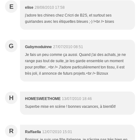
E
elise
28/08/2010 17:58
j'adore tes chines chez Cricri de B2S, et surtout ses
guirlandes avec les étiquettes bleues ;-) !<br /> bises
G
Gabymoduinne
27/07/2010 08:51
Je fais un peu comme ça aussi. Quand j'ai des achats, je ne
range pas tout de suite, je les garde ensemble un moment
pour profiter...<br /> J'adore particulièrement ton tissu, il est
très joli, il annonce de futurs projets.<br /> Bizoux
H
HOMESWEETHOME
13/07/2010 18:46
Superbe mise en scène ! bonnes vacances, à bientôt!
R
Raffaella
12/07/2010 15:01
Bonjour, je suis une fille italienne, je n'ècrire pas très bien en