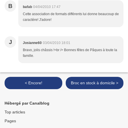
B
bafab
04/04/2010 17:47
Cette association de formats différents lui donne beaucoup de
caractère! J'adore!
J
Josianne60
03/04/2010 18:01
Bravo, jolis châssis !<br /> Bonnes fêtes de Pâques à toute la
famille.
< Encore!
Broc en stock à domicile >
Hébergé par Canalblog
Top articles
Pages