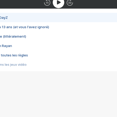
 DayZ
 a 13 ans (et vous l'avez ignoré)
e (littéralement)
im Rayan
 toutes les règles
s les jeux vidéo
us choquant de Rockstar ? - Le scandale BULLY
e plus moche de Steam
du RÊVE tourne au CAUCHEMAR
pendant 8 heures
it… à tort