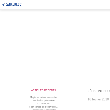
ARTICLES RÉCENTS
CÉLESTINE BO
Magie au détour du sentier
18 février 2010
Inspiration printanière
Y'a de la joie
Il est temps de se réveiller...