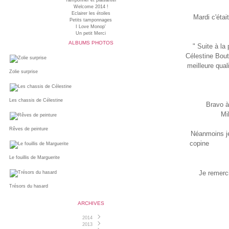
Tamponner et plaisanter
Welcome 2014 !
Eclairer les étoiles
Mardi c'étai
Petits tamponnages
I Love Monop'
Un petit Merci
ALBUMS PHOTOS
" Suite à la
Célestine Bout
meilleure quali
Zolie surprise
Les chassis de Célestine
Bravo à
Mi
Rêves de peinture
Néanmoins je
copine
Mireil
Le fouillis de Marguerite
Je remerc
Trésors du hasard
ARCHIVES
2014
2013
Juin
(1)