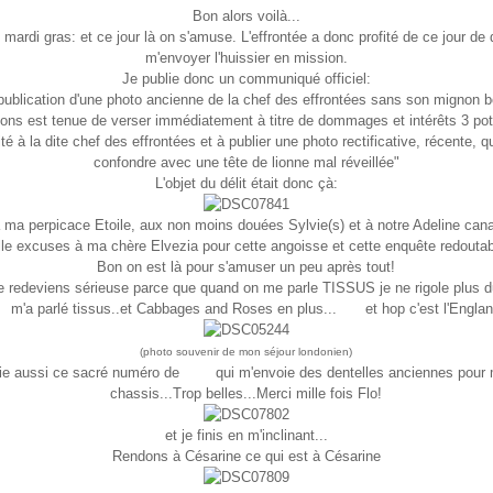
Bon alors voilà...
t mardi gras: et ce jour là on s'amuse. L'effrontée a donc profité de ce jour de
m'envoyer l'huissier en mission.
Je publie donc un communiqué officiel:
 publication d'une photo ancienne de la chef des effrontées sans son mignon 
ons est tenue de verser immédiatement à titre de dommages et intérêts 3 pot
té à la dite chef des effrontées et à publier une photo rectificative, récente, qu
confondre avec une tête de lionne mal réveillée"
L'objet du délit était donc çà:
 ma perpicace Etoile, aux non moins douées Sylvie(s) et à notre Adeline can
lle excuses à ma chère Elvezia pour cette angoisse et cette enquête redoutab
Bon on est là pour s'amuser un peu après tout!
 redeviens sérieuse parce que quand on me parle TISSUS je ne rigole plus d
le
m'a parlé tissus..et Cabbages and Roses en plus...
Clic
et hop c'est l'England
(photo souvenir de mon séjour londonien)
ie aussi ce sacré numéro de
FLO
qui m'envoie des dentelles anciennes pour 
chassis...Trop belles...Merci mille fois Flo!
et je finis en m'inclinant...
Rendons à Césarine ce qui est à Césarine