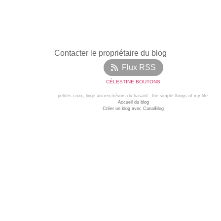
Contacter le propriétaire du blog
Flux RSS
CÉLESTINE BOUTONS
petites croix, linge ancien,trésors du hasard...the simple things of my life.
Accueil du blog
Créer un blog avec CanalBlog