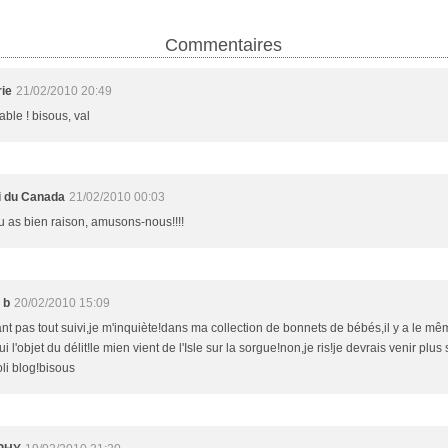
Commentaires
rie
21/02/2010 20:49
ble ! bisous, val
 du Canada
21/02/2010 00:03
tu as bien raison, amusons-nous!!!!
 b
20/02/2010 15:09
ant pas tout suivi,je m'inquiète!dans ma collection de bonnets de bébés,il y a le mê
ui l'objet du délit!le mien vient de l'Isle sur la sorgue!non,je ris!je devrais venir plu
oli blog!bisous