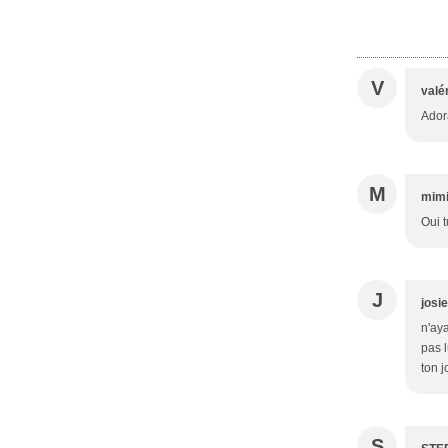
V
valé
Adora
M
mimi
Oui 
J
josie
n'ay
pas l
ton j
S