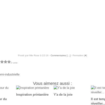
Posté par Mle Rose à 22:16 -
Commentaires [
…
]
- Permalien [
#
]
0 vote
mi-industrielle
Vous aimerez aussi :
Inspiration printanière
Y'a de la joie
ur du
Il est te
réveiller..