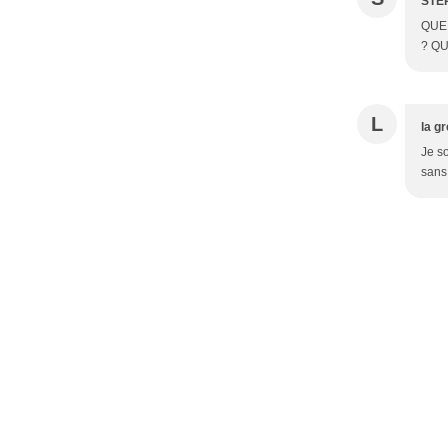
STE
QUE
? Q
L
la gr
Je s
sans 