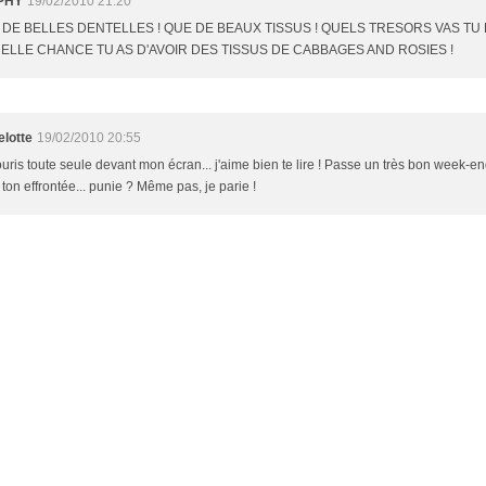
PHY
19/02/2010 21:20
 DE BELLES DENTELLES ! QUE DE BEAUX TISSUS ! QUELS TRESORS VAS TU 
UELLE CHANCE TU AS D'AVOIR DES TISSUS DE CABBAGES AND ROSIES !
elotte
19/02/2010 20:55
ouris toute seule devant mon écran... j'aime bien te lire ! Passe un très bon week-e
ton effrontée... punie ? Même pas, je parie !