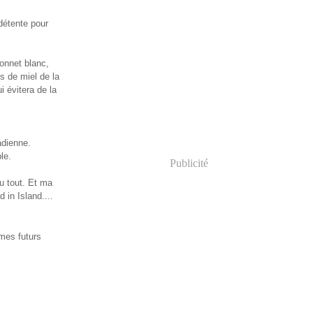
 détente pour
bonnet blanc,
s de miel de la
i évitera de la
adienne.
le.
Publicité
u tout. Et ma
 in Island....
mes futurs