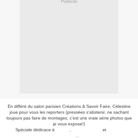
Publicité
En différé du salon parisien Créations & Savoir Faire, Célestine
joue pour vous les reporters (pressées s'abstenir, ne sachant
toujours pas faire de montages, c'est une vraie série photos que
je vous expose!)
Spéciale dédicace à
Elvézia
,
Cerises Bleues
et
Lili Pain
d'Epices
...