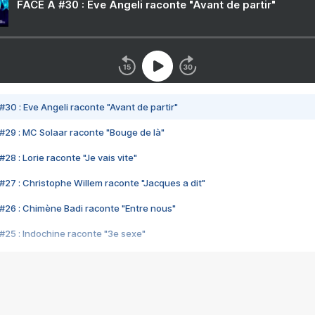
FACE A #30 : Eve Angeli raconte "Avant de partir"
#30 : Eve Angeli raconte "Avant de partir"
#29 : MC Solaar raconte "Bouge de là"
28 : Lorie raconte "Je vais vite"
#27 : Christophe Willem raconte "Jacques a dit"
#26 : Chimène Badi raconte "Entre nous"
#25 : Indochine raconte "3e sexe"
#24 : Zaho raconte "C'est chelou"
#23 : Patrick Bruel raconte "Au café des délices"
#22 : Kyo raconte "Le chemin"