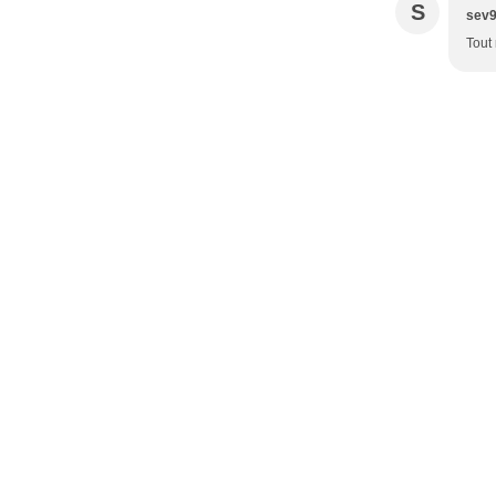
S
sev
Tout