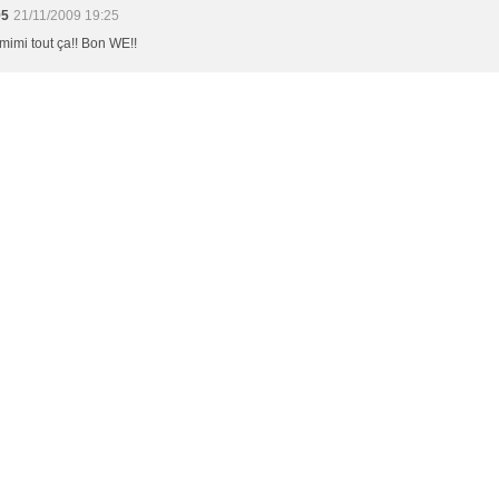
95
21/11/2009 19:25
 mimi tout ça!! Bon WE!!