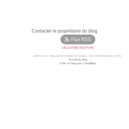
Contacter le propriétaire du blog
Flux RSS
CÉLESTINE BOUTONS
petites croix, linge ancien,trésors du hasard...the simple things of my life.
Accueil du blog
Créer un blog avec CanalBlog