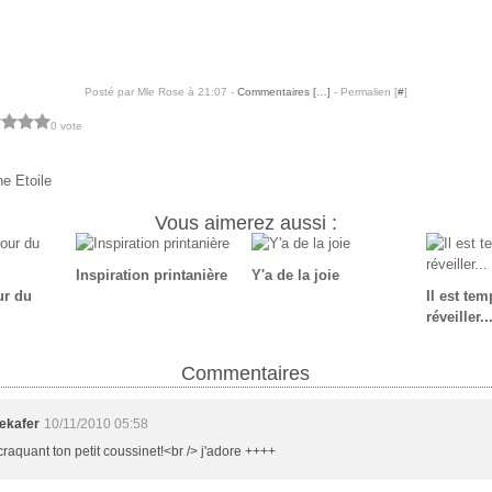
Posté par Mle Rose à 21:07 -
Commentaires [
…
]
- Permalien [
#
]
0 vote
e Etoile
Vous aimerez aussi :
Inspiration printanière
Y'a de la joie
ur du
Il est te
réveiller..
Commentaires
ekafer
10/11/2010 05:58
craquant ton petit coussinet!<br /> j'adore ++++