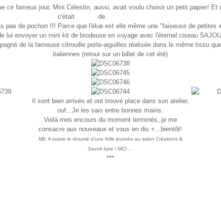
ue ce fameux jour, Mini Célestin, aussi, avait voulu choisir un petit papier! Et 
c'était
TINOU
de
Couleur Campagne
.
s pas de pochon !!! Parce que l'élue est elle même une "faiseuse de petites x
de lui envoyer un mini kit de brodeuse en voyage avec l'éternel ciseau SAJO
gné de la fameuse citrouille porte-aiguilles réalisée dans le même tissu que
italiennes (retour sur un billet de cet été)
Il sont bien arrivés et ont trouvé place dans son atelier,
ouf...Je les sais entre bonnes mains.
Voilà mes encours du moment terminés, je me
consacre aux nouveaux et vous en dis +...bientôt!
NB: A suivre le résumé d'une folle journée au salon Créations &
Savoir faire / MCI ...
***