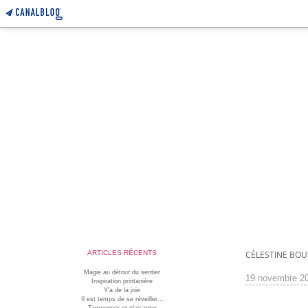
ARTICLES RÉCENTS
CÉLESTINE BO
Magie au détour du sentier
19 novembre 2
Inspiration printanière
Y'a de la joie
Il est temps de se réveiller...