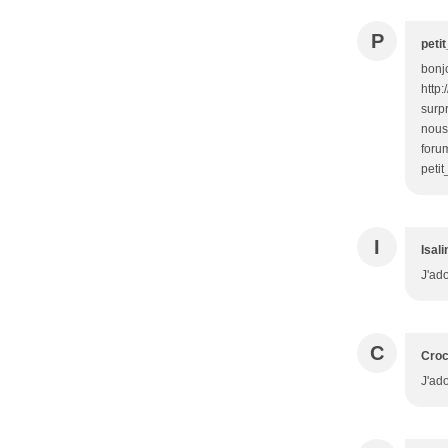
P
peti
bonjo
http
surp
nous
forum
peti
I
Isali
J'ado
C
Cro
J'ado