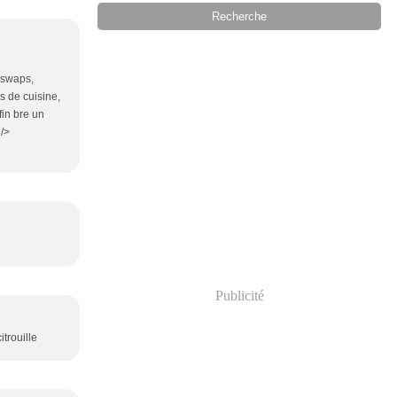
, swaps,
s de cuisine,
fin bre un
 />
Publicité
itrouille