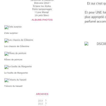
Tamponner et plaisanter
Et oui c'est q
Welcome 2014 !
Eclairer les étoiles
Petits tamponnages
Et pour UNE foi
I Love Monop'
Un petit Merci
plus approprié 
ALBUMS PHOTOS
parfumé accompa
Zolie surprise
Les chassis de Célestine
Rêves de peinture
Le fouillis de Marguerite
Trésors du hasard
ARCHIVES
2014
2013
Juin
(1)