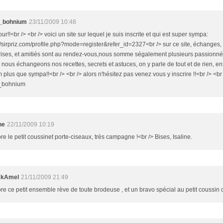
t_bohnium
23/11/2009 10:48
ur!!<br /> <br /> voici un site sur lequel je suis inscrite et qui est super sympa:
://sirpriz.com/profile.php?mode=register&refer_id=2327<br /> sur ce site, échanges
rises, et amitiés sont au rendez-vous,nous somme ségalement plusieurs passionné
 nous échangeons nos recettes, secrets et astuces, on y parle de tout et de rien, en
 plus que sympa!!<br /> <br /> alors n'hésitez pas venez vous y inscrire !!<br /> <br
t_bohnium
ne
22/11/2009 10:19
re le petit coussinet porte-ciseaux, très campagne !<br /> Bises, Isaline.
ckAmel
21/11/2009 21:49
re ce petit ensemble rève de toute brodeuse , et un bravo spécial au petit coussin c