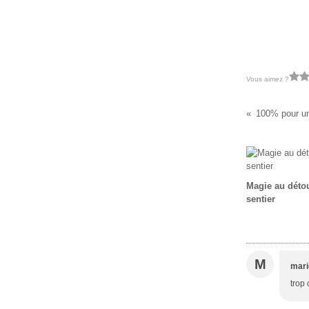
Vous aimez ?
100% pour un
Magie au déto
sentier
M
mari
trop 