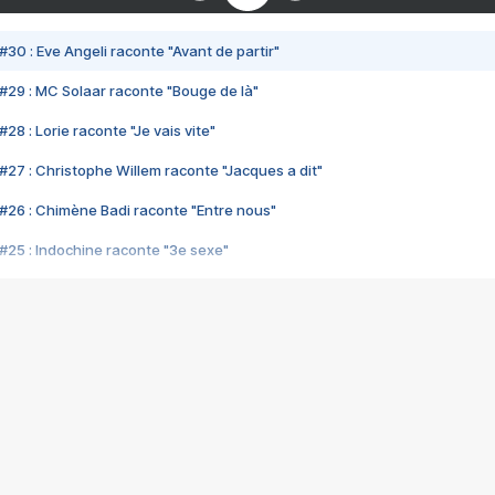
#30 : Eve Angeli raconte "Avant de partir"
#29 : MC Solaar raconte "Bouge de là"
28 : Lorie raconte "Je vais vite"
#27 : Christophe Willem raconte "Jacques a dit"
#26 : Chimène Badi raconte "Entre nous"
#25 : Indochine raconte "3e sexe"
#24 : Zaho raconte "C'est chelou"
#23 : Patrick Bruel raconte "Au café des délices"
#22 : Kyo raconte "Le chemin"
#21 : Nolwenn Leroy raconte "Cassé"
#20 : Patrick Hernandez raconte "Born to be alive"
#19 : Lorie raconte "Près de moi"