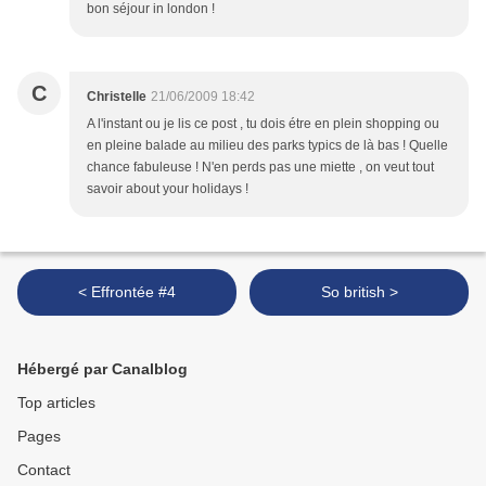
bon séjour in london !
C
Christelle
21/06/2009 18:42
A l'instant ou je lis ce post , tu dois étre en plein shopping ou
en pleine balade au milieu des parks typics de là bas ! Quelle
chance fabuleuse ! N'en perds pas une miette , on veut tout
savoir about your holidays !
< Effrontée #4
So british >
Hébergé par Canalblog
Top articles
Pages
Contact