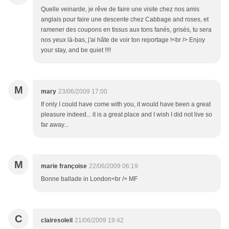
Quelle veinarde, je rêve de faire une visite chez nos amis
anglais pour faire une descente chez Cabbage and roses, et
ramener des coupons en tissus aux tons fanés, grisés, tu sera
nos yeux là-bas, j'ai hâte de voir ton reportage !<br /> Enjoy
your stay, and be quiet !!!!
M
mary
23/06/2009 17:00
If only I could have come with you, it would have been a great
pleasure indeed... it is a great place and I wish I did not live so
far away...
M
marie françoise
22/06/2009 06:19
Bonne ballade in London<br /> MF
C
clairesoleil
21/06/2009 19:42