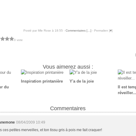
Posté par Mle Rose à 18:55 -
Commentaires [
…
]
- Permalien [
#
]
0 vote
Vous aimerez aussi :
Inspiration printanière
Y'a de la joie
ur du
Il est te
réveiller..
Commentaires
anemone
08/04/2009 10:49
s ces petites merveilles, et ton tissu gris à pois me fait craquer!