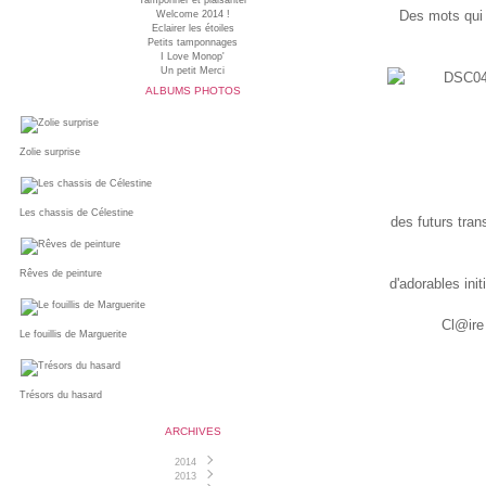
Tamponner et plaisanter
Des mots qui 
Welcome 2014 !
Eclairer les étoiles
Petits tamponnages
I Love Monop'
Un petit Merci
ALBUMS PHOTOS
Zolie surprise
Les chassis de Célestine
des futurs tra
Rêves de peinture
d'adorables ini
Cl@ire
Le fouillis de Marguerite
Trésors du hasard
ARCHIVES
2014
2013
Juin
(1)