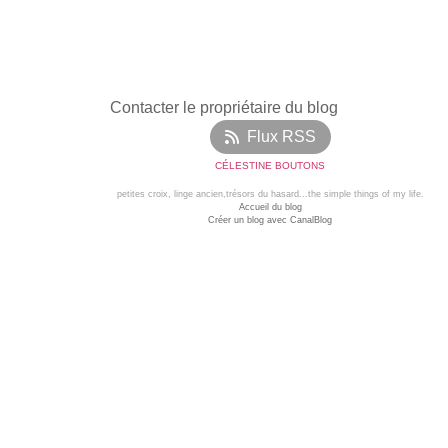
Contacter le propriétaire du blog
Flux RSS
CÉLESTINE BOUTONS
petites croix, linge ancien,trésors du hasard...the simple things of my life.
Accueil du blog
Créer un blog avec CanalBlog