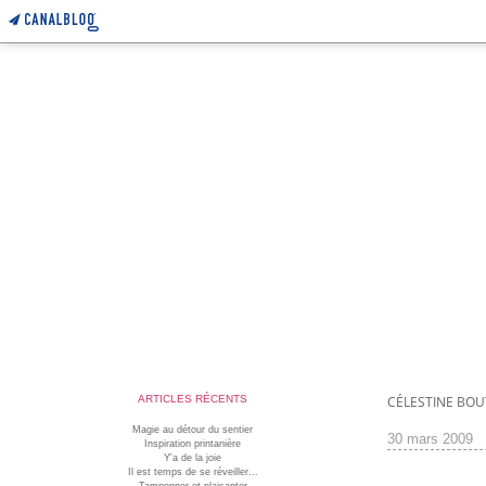
ARTICLES RÉCENTS
CÉLESTINE BO
Magie au détour du sentier
30 mars 2009
Inspiration printanière
Y'a de la joie
Il est temps de se réveiller...