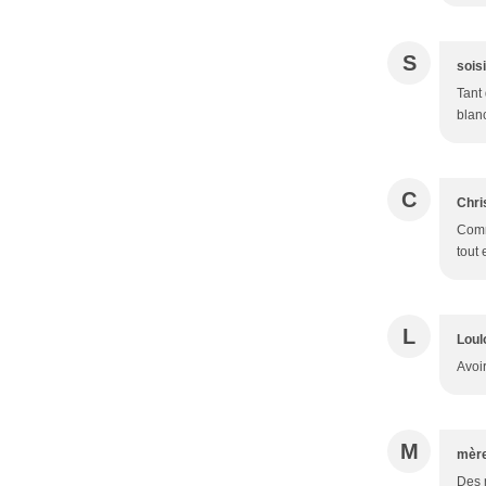
S
sois
Tant 
blanc
C
Chri
Comm
tout e
L
Lou
Avoir
M
mère
Des m