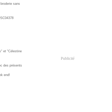
 broderie sans
s" et "Célestine
Publicité
ec des présents
ek end!