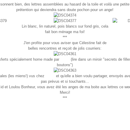
sonnent bien, des lettres assemblées au hasard de la toile et voilà une petite
prétention qui deviendra sans doute pochon pour un ange!
Lin blanc, lin naturel, pois blancs sur fond gris, cela
fait bon ménage ma foi!
***
J'en profite pour vous aviser que Célestine fait de
belles rencontres et reçoit de jolis courriers:
nsferts spécialement home made par
ELLE
(lire dans un miroir "secrets de fille
boutons")
tiales (les miens!) vus chez
ELLE
et qu'elle a bien voulu partager, envoyés av
pas prévus et si touchants...
id et Loulou Bonheur, vous avez été les anges de ma boite aux lettres ce we
Merci!
***