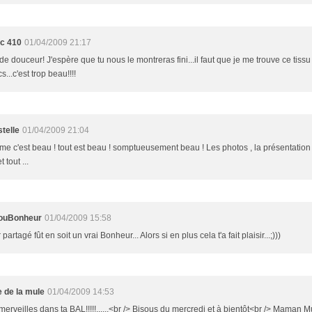
ic 410
01/04/2009 21:17
de douceur! J'espère que tu nous le montreras fini...il faut que je me trouve ce tissu
s...c'est trop beau!!!!
stelle
01/04/2009 21:04
e c'est beau ! tout est beau ! somptueusement beau ! Les photos , la présentation ,
t tout ...
louBonheur
01/04/2009 15:58
 partagé fût en soit un vrai Bonheur... Alors si en plus cela t'a fait plaisir...;)))
 de la mule
01/04/2009 14:53
erveilles dans ta BAL!!!!!......<br /> Bisous du mercredi et à bientôt<br /> Maman M