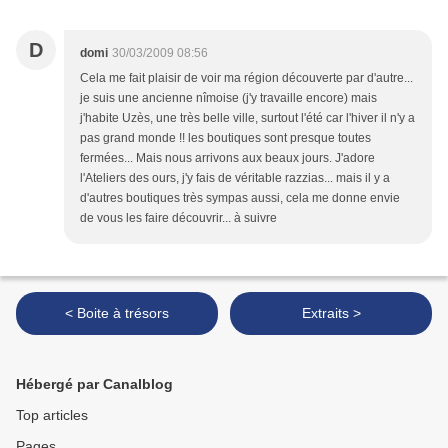
D
domi
30/03/2009 08:56
Cela me fait plaisir de voir ma région découverte par d'autre...
je suis une ancienne nîmoise (j'y travaille encore) mais
j'habite Uzès, une très belle ville, surtout l'été car l'hiver il n'y a
pas grand monde !! les boutiques sont presque toutes
fermées... Mais nous arrivons aux beaux jours. J'adore
l'Ateliers des ours, j'y fais de véritable razzias... mais il y a
d'autres boutiques très sympas aussi, cela me donne envie
de vous les faire découvrir... à suivre
< Boite à trésors
Extraits >
Hébergé par Canalblog
Top articles
Pages