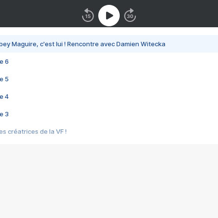
bey Maguire, c'est lui ! Rencontre avec Damien Witecka
e 6
e 5
e 4
e 3
s créatrices de la VF !
e 2
e 1
e Mektoub My Love arrive enfin ! Rencontre avec Shaïn Boumedine et Sal
i : après Toni en famille