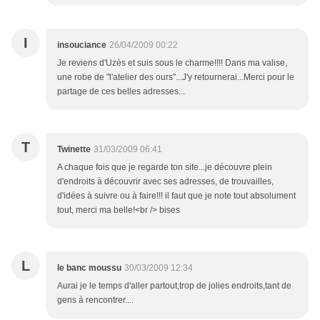
I
insouciance
26/04/2009 00:22
Je reviens d'Uzès et suis sous le charme!!!! Dans ma valise,
une robe de "l'atelier des ours"...J'y retournerai...Merci pour le
partage de ces belles adresses...
T
Twinette
31/03/2009 06:41
A chaque fois que je regarde ton site...je découvre plein
d'endroits à découvrir avec ses adresses, de trouvailles,
d'idées à suivre ou à faire!!! il faut que je note tout absolument
tout, merci ma belle!<br /> bises
L
le banc moussu
30/03/2009 12:34
Aurai je le temps d'aller partout,trop de jolies endroits,tant de
gens à rencontrer....