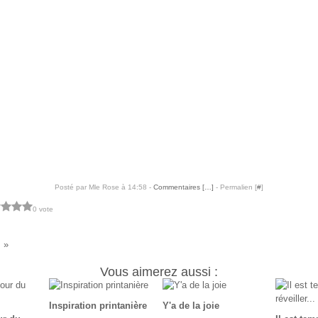
Posté par Mle Rose à 14:58 -
Commentaires [
…
]
- Permalien [
#
]
0 vote
Vous aimerez aussi :
Inspiration printanière
Y'a de la joie