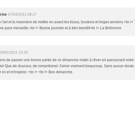
rine
07/04/2011 08:27
 l'art et la mannière de mettre en avant les tissus, boutons et linges anciens.<br />
une pure merveille.<br /> Bonne journée et à très bientôt<br /> La Briéronne
09/01/2011 10:43
iens de passer une bonne partie de ce dimanche matin à rêver en parcourant votre 
ie! Que de douceur, de romantisme! J'aime vraiment beaucoup. Sans aucun doute j
r ici et m'inspirer. <br /> <br /> Bon dimanche.