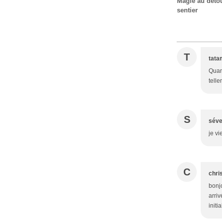
Magie au déto
sentier
T
tata
Quand
telle
S
séve
je v
C
chris
bonjo
arriv
initi