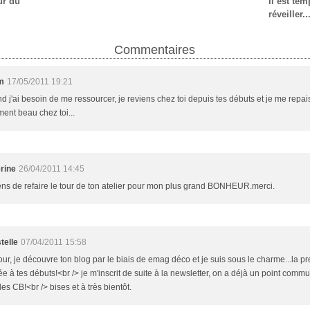
ur du
Il est te
réveiller..
Commentaires
m
17/05/2011 19:21
 j'ai besoin de me ressourcer, je reviens chez toi depuis tes débuts et je me repais.
ment beau chez toi...
rine
26/04/2011 14:45
iens de refaire le tour de ton atelier pour mon plus grand BONHEUR.merci.
telle
07/04/2011 15:58
ur, je découvre ton blog par le biais de emag déco et je suis sous le charme...la pr
ée à tes débuts!<br /> je m'inscrit de suite à la newsletter, on a déjà un point comm
ales CB!<br /> bises et à très bientôt.