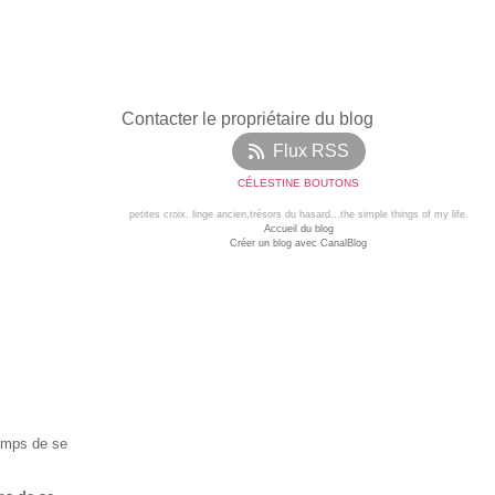
Contacter le propriétaire du blog
Flux RSS
CÉLESTINE BOUTONS
petites croix, linge ancien,trésors du hasard...the simple things of my life.
Accueil du blog
Créer un blog avec CanalBlog