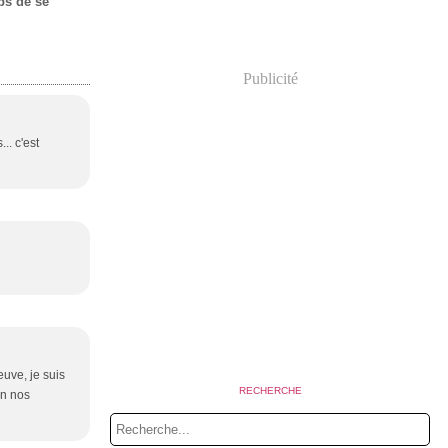
mps de se
.
Publicité
.. c'est
euve, je suis
RECHERCHE
un nos