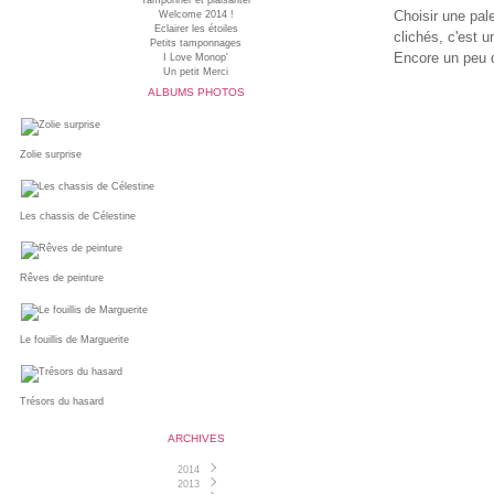
Tamponner et plaisanter
Choisir une pal
Welcome 2014 !
Eclairer les étoiles
clichés, c'est 
Petits tamponnages
Encore un peu d
I Love Monop'
Un petit Merci
ALBUMS PHOTOS
Zolie surprise
Les chassis de Célestine
Rêves de peinture
Le fouillis de Marguerite
Trésors du hasard
ARCHIVES
2014
2013
Juin
(1)