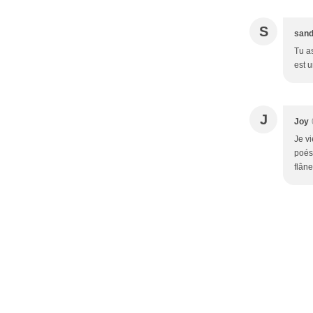
S
sand
Tu as
est 
J
Joy
Je v
poés
flâne