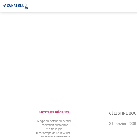
ARTICLES RÉCENTS
CÉLESTINE BO
Magie au détour du sentier
31 janvier 2009
Inspiration printanière
Y'a de la joie
Il est temps de se réveiller...